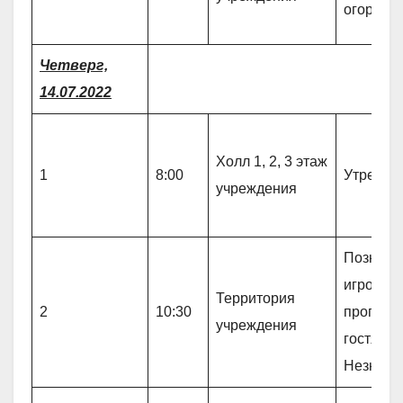
огородн
Четверг,
14.07.2022
Холл 1, 2, 3 этаж
1
8:00
Утрення
учреждения
Познава
игровая
Территория
2
10:30
програм
учреждения
гостях у
Незнайк