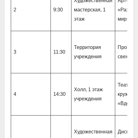
Художественная
Арт-тер
2
9:30
мастерская, 1
«Разноц
этаж
мир»
Территория
Прогулк
3
11:30
учреждения
свежем 
Театрал
Холл, 1 этаж
4
14:30
кружок
учреждения
«Вдохно
Художественная
Диспут 