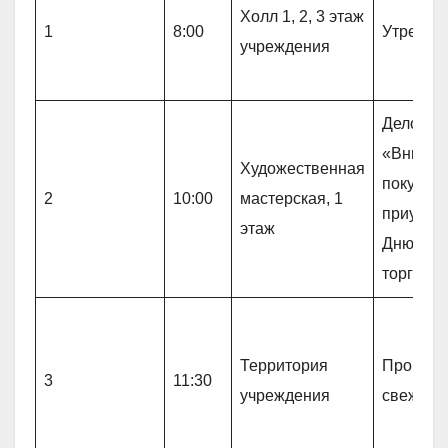
Холл 1, 2, 3 этаж
1
8:00
Утрення
учреждения
Деловая
«Внимат
Художественная
покупате
2
10:00
мастерская, 1
приуроч
этаж
Дню раб
торговл
Территория
Прогулк
3
11:30
учреждения
свежем 