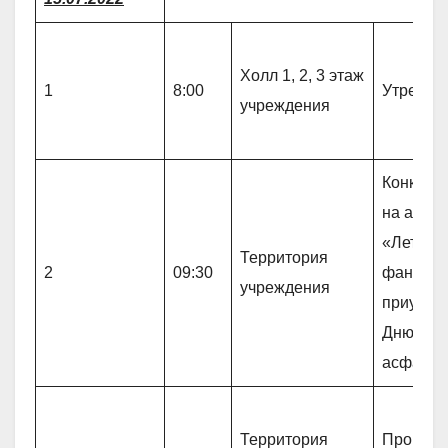
Холл 1, 2, 3 этаж
1
8:00
Утрення
учреждения
Конкурс 
на асфа
«Летние
Территория
2
09:30
фантази
учреждения
приуроч
Дню рис
асфальт
Территория
Прогулк