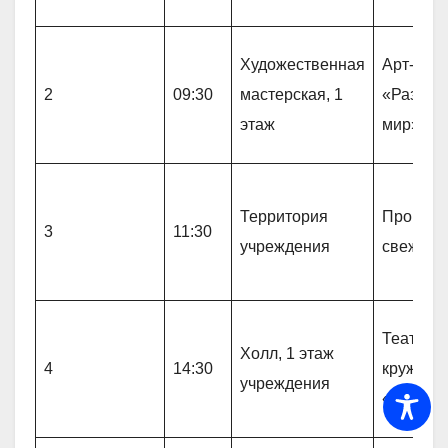
Художественная
Арт- тер
2
09:30
мастерская, 1
«Разноц
этаж
мир»
Территория
Прогулк
3
11:30
учреждения
свежем 
Театрал
Холл, 1 этаж
4
14:30
кружок
учреждения
«Вдохно