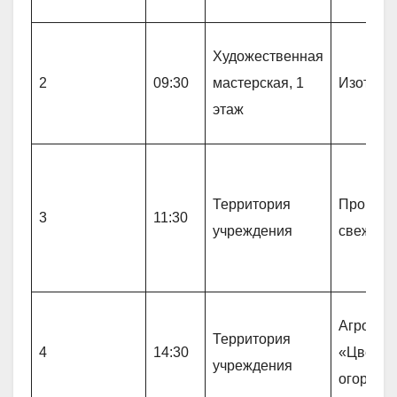
Художественная
2
09:30
мастерская, 1
Изотера
этаж
Территория
Прогулк
3
11:30
учреждения
свежем 
Агро-про
Территория
4
14:30
«Цветов
учреждения
огородн