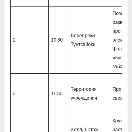
Познава
развлек
програм
Берег реки
2
10:30
элемент
Тунтсайоки
фолькло
«Купаль
забавы»
Территория
Прогулк
3
11:30
учреждения
свежем 
Кружок 
Холл, 1 этаж
настоль