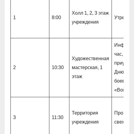
Холл 1, 2, 3 этаж
1
8:00
Утрення
учреждения
Информ
час,
Художественная
приуроч
2
10:30
мастерская, 1
Дню вет
этаж
боевых 
«Война и
Территория
Прогулк
3
11:30
учреждения
свежем 