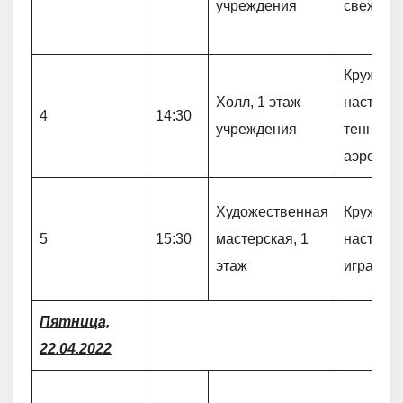
учреждения
свежем 
Кружок 
Холл, 1 этаж
настоль
4
14:30
учреждения
теннису 
аэрохок
Художественная
Кружок 
5
15:30
мастерская, 1
настоль
этаж
играм «
Пятница,
22.04.2022