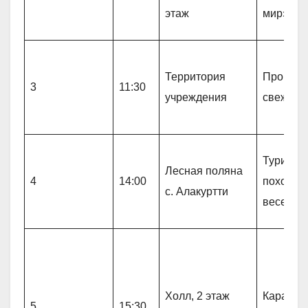
этаж
мир»
Территория
Прогулк
3
11:30
учреждения
свежем 
Туристи
Лесная поляна
4
14:00
поход «
с. Алакуртти
весело 
Холл, 2 этаж
Караоке 
5
15:30