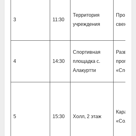
Территория
Прогулк
3
11:30
учреждения
свежем 
Спортивная
Развлек
4
14:30
площадка с.
програм
Алакуртти
«Спортл
Караоке 
5
15:30
Холл, 2 этаж
«Солову