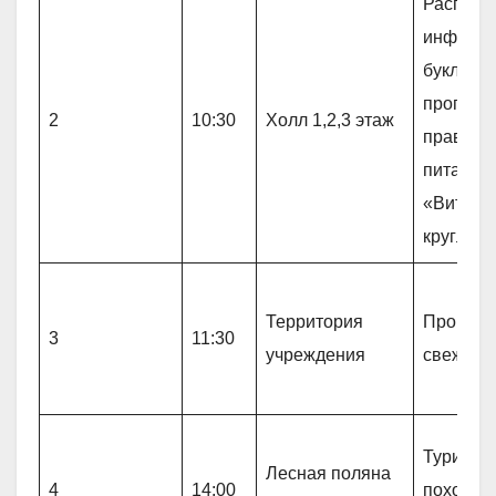
Распрос
информ
буклетов
пропага
2
10:30
Холл 1,2,3 этаж
правиль
питания
«Витам
круглый 
Территория
Прогулк
3
11:30
учреждения
свежем 
Туристи
Лесная поляна
4
14:00
поход «