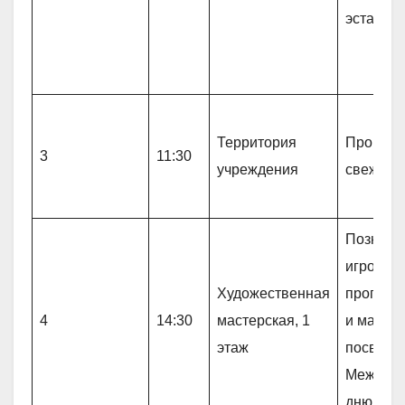
эстафет
Территория
Прогулк
3
11:30
учреждения
свежем 
Познава
игровая
Художественная
програм
4
14:30
мастерская, 1
и мат»,
этаж
посвящё
Междуна
дню шах