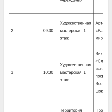
учреждения
Художественная
Арт- тер
2
09:30
мастерская, 1
«Разноц
этаж
мир»
Виктори
«Сладки
Художественная
истории»
3
10:30
мастерская, 1
посвящё
этаж
Всемирн
шоколад
Территория
Прогулк