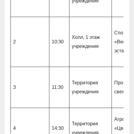
учреждения
Спортив
Холл, 1 этаж
2
10:30
«Веселы
учреждения
эстафет
Территория
Прогулк
3
11:30
учреждения
свежем 
Агро-про
Территория
4
14:30
«Цветов
учреждения