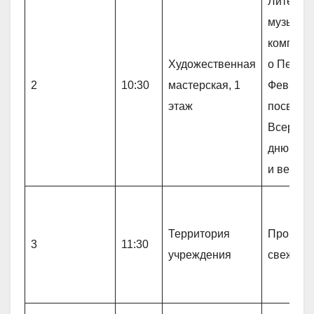
Литерат
музыкал
компози
Художественная
о Петре 
2
10:30
мастерская, 1
Феврони
этаж
посвящ
Всеросс
дню сем
и вернос
Территория
Прогулк
3
11:30
учреждения
свежем 