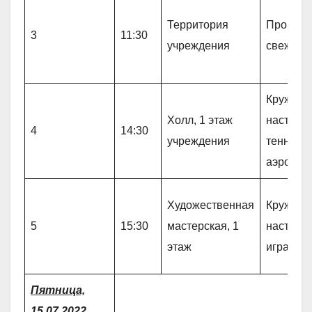
Территория
Прогулк
3
11:30
учреждения
свежем 
Кружок 
Холл, 1 этаж
настоль
4
14:30
учреждения
теннису 
аэрохок
Художественная
Кружок 
5
15:30
мастерская, 1
настоль
этаж
играм «
Пятница,
15.07.2022